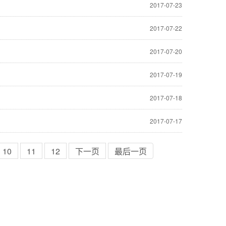
2017-07-23
2017-07-22
2017-07-20
2017-07-19
2017-07-18
2017-07-17
10
11
12
下一页
最后一页