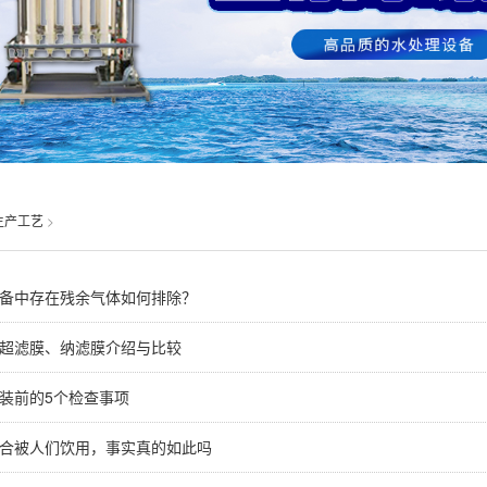
生产工艺
>
备中存在残余气体如何排除？
超滤膜、纳滤膜介绍与比较
装前的5个检查事项
合被人们饮用，事实真的如此吗