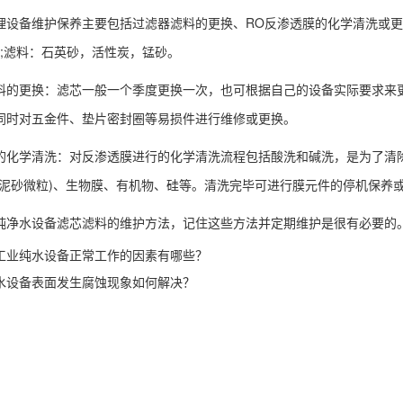
理设备维护保养主要包括过滤器滤料的更换、RO反渗透膜的化学清洗或
膜;滤料：石英砂，活性炭，锰砂。
料的更换：滤芯一般一个季度更换一次，也可根据自己的设备实际要求来
同时对五金件、垫片密封圈等易损件进行维修或更换。
的化学清洗：对反渗透膜进行的化学清洗流程包括酸洗和碱洗，是为了清
(泥砂微粒)、生物膜、有机物、硅等。清洗完毕可进行膜元件的停机保养
纯净水设备滤芯滤料的维护方法，记住这些方法并定期维护是很有必要的
工业纯水设备正常工作的因素有哪些？
水设备表面发生腐蚀现象如何解决？